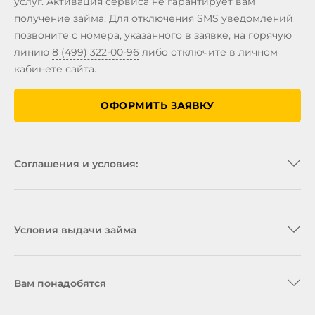
услуг. Активация сервиса не гарантирует вам
получение займа. Для отключения SMS уведомлений
позвоните с номера, указанного в заявке, на горячую
линию
8 (499) 322-00-96
либо отключите в личном
кабинете сайта.
ОФОРМИТЬ ЗАЯВКУ
Соглашения и условия:
Условия выдачи займа
МаниГив
Вам понадобятся
Основания и правила подачи заявления о расторжении
абонентского договора оказания услуг
Политика конфиденциальности интернет-сайта