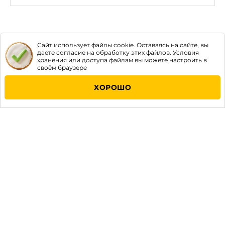
заключенные договора и их условия.
Бери
Быстро
осуществляет посреднические услуги
между клиентом, который хочет получить заём, и
кредитным учреждением, чья деятельность
лицензирована и носит официальный характер.
Сайт использует файлы cookie. Оставаясь на сайте, вы
даёте согласие на обработку этих файлов. Условия
хранения или доступа файлам вы можете настроить в
своём браузере
ХОРОШО
МаниГив
©
2026
Все права защищены
Сервис предназначен для лиц
старше 18 лет