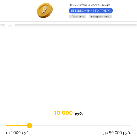
Займы в твоем мессенджере
ПРЕДЛОЖЕНИЕ ПАРТНЕРА
НАЧАТЬ ЗАНОВО
Реклама
telegram.org
10 000
руб.
Платёжная система «
Impaya
»
1 000 руб.
90 000 руб.